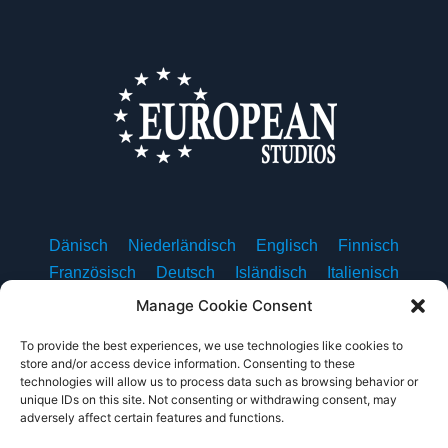
Dänisch
Niederländisch
Englisch
Finnisch
Französisch
Deutsch
Isländisch
Italienisch
Norwegisch (Buchsprache)
Polnisch
Portugiesisch
Manage Cookie Consent
Spanisch
Schwedisch
To provide the best experiences, we use technologies like cookies to
store and/or access device information. Consenting to these
technologies will allow us to process data such as browsing behavior or
unique IDs on this site. Not consenting or withdrawing consent, may
adversely affect certain features and functions.
Über uns
Kontaktieren Sie uns
Datenschutz