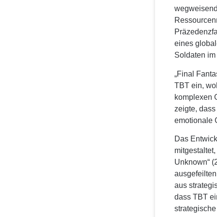
wegweisende
Ressourcenm
Präzedenzfa
eines globa
Soldaten im
„Final Fanta
TBT ein, wo
komplexen G
zeigte, dass
emotionale 
Das Entwick
mitgestalte
Unknown“ (2
ausgefeilte
aus strateg
dass TBT ei
strategisch