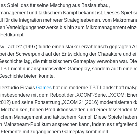
s Spiel, das für seine Mischung aus Basisaufbau,
anagement und taktischem Kampf bekannt ist. Dieses Spiel s
ll für die Integration mehrerer Strategieebenen, vom Makroma
len Verteidigungsnetzwerks bis hin zum Mikromanagement einz
 Feldkampf.
sy Tactics“ (1997) führte einen stärker erzählerisch geprägten An
bei der Schwerpunkt auf der Entwicklung der Charaktere und ei
eschichte lag, die mit taktischem Gameplay verwoben war. Die
 TBT nicht nur anspruchsvolles Gameplay, sondern auch eine re
Geschichte bieten konnte.
lerstudio Firaxis
Games
hat die moderne TBT-Landschaft maßg
t, insbesondere mit dem Reboot der „XCOM“-Serie. „XCOM: En
012) und seine Fortsetzung „XCOM 2“ (2016) modernisierten d
n Mechaniken, hohen Produktionswerten und einer fesselnden 
ischem Management und taktischem Kampf. Diese Spiele haben 
n Mainstream-Publikum ansprechen kann, indem es tiefgreifen
e Elemente mit zugänglichem Gameplay kombiniert.