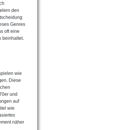
sch
elern den
ntscheidung
ieses Genres
s oft eine
 beinhaltet.
spielen wie
gen. Diese
schen
970er und
rungen auf
tel wie
asiertes
gement näher