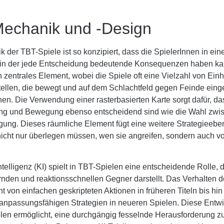
echanik und -Design
 der TBT-Spiele ist so konzipiert, dass die SpielerInnen in ein
 in der jede Entscheidung bedeutende Konsequenzen haben ka
n zentrales Element, wobei die Spiele oft eine Vielzahl von Einh
tellen, die bewegt und auf dem Schlachtfeld gegen Feinde eing
en. Die Verwendung einer rasterbasierten Karte sorgt dafür, da
ung und Bewegung ebenso entscheidend sind wie die Wahl zwis
gung. Dieses räumliche Element fügt eine weitere Strategieebe
 nicht nur überlegen müssen, wen sie angreifen, sondern auch 
ntelligenz (KI) spielt in TBT-Spielen eine entscheidende Rolle, 
nden und reaktionsschnellen Gegner darstellt. Das Verhalten d
ht von einfachen geskripteten Aktionen in früheren Titeln bis hin
anpassungsfähigen Strategien in neueren Spielen. Diese Entwi
len ermöglicht, eine durchgängig fesselnde Herausforderung zu