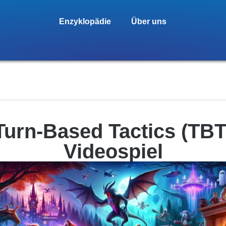
Enzyklopädie
Über uns
Turn-Based Tactics (TBT
Videospiel