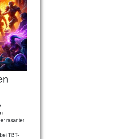
en
e
in
er rasanter
 bei TBT-