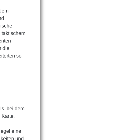
 dem
nd
nische
d taktischem
enten
h die
iterten so
ls, bei dem
 Karte.
Regel eine
gkeiten und