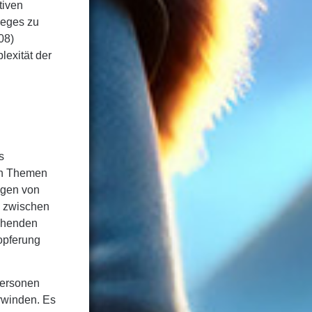
tiven
ieges zu
08)
lexität der
s
 an Themen
ngen von
n zwischen
gehenden
fopferung
personen
rwinden. Es