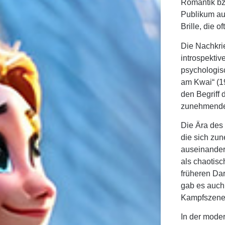
Romantik bzw
Publikum au
Brille, die o
Die Nachkri
introspektiv
psychologis
am Kwai“ (1
den Begriff 
zunehmende D
Die Ära des
die sich zu
auseinander
als chaotisc
früheren Da
gab es auch 
Kampfszenen
In der moder