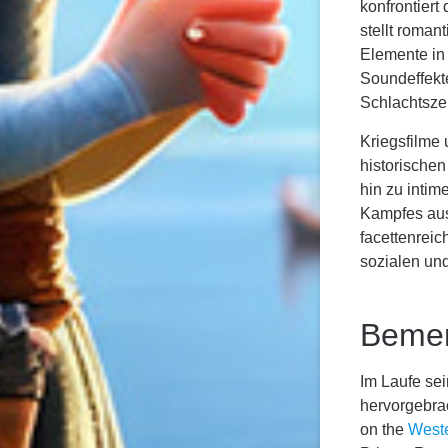
konfrontiert
stellt roman
Elemente in
Soundeffekte
Schlachtszen
Kriegsfilme 
historische
hin zu intim
Kampfes aus
facettenreic
sozialen un
Bemer
Im Laufe sei
hervorgebrac
on the
West