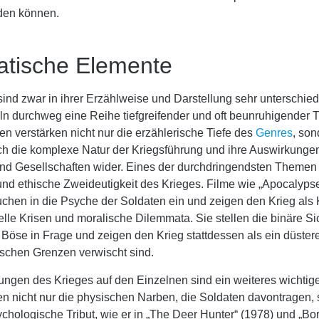
den können.
tische Elemente
sind zwar in ihrer Erzählweise und Darstellung sehr unterschied
ln durchweg eine Reihe tiefgreifender und oft beunruhigender
n verstärken nicht nur die erzählerische Tiefe des
Genres
, son
ch die komplexe Natur der Kriegsführung und ihre Auswirkunge
und Gesellschaften wider. Eines der durchdringendsten Themen i
und ethische Zweideutigkeit des Krieges. Filme wie „Apocalyp
uchen in die Psyche der Soldaten ein und zeigen den Krieg als 
ielle Krisen und moralische Dilemmata. Sie stellen die binäre S
Böse in Frage und zeigen den Krieg stattdessen als ein düstere
ischen Grenzen verwischt sind.
ungen des Krieges auf den Einzelnen sind ein weiteres wichti
n nicht nur die physischen Narben, die Soldaten davontragen,
chologische Tribut, wie er in „The Deer Hunter“ (1978) und „Bo