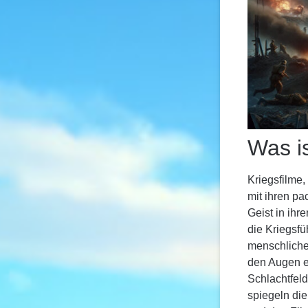
Was i
Kriegsfilme
mit ihren p
Geist in ih
die Kriegsfü
menschlicher
den Augen e
Schlachtfeld
spiegeln die