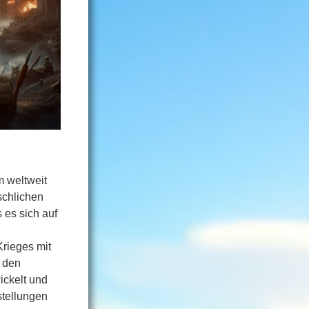
m weltweit
schlichen
 es sich auf
Krieges mit
u den
ickelt und
stellungen