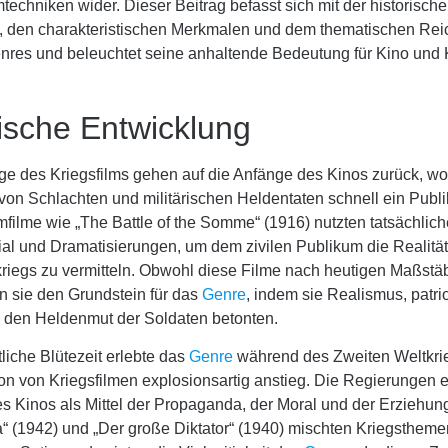
techniken wider. Dieser Beitrag befasst sich mit der historisch
, den charakteristischen Merkmalen und dem thematischen Re
nres und beleuchtet seine anhaltende Bedeutung für Kino und K
rische Entwicklung
ge des Kriegsfilms gehen auf die Anfänge des Kinos zurück, wo
von Schlachten und militärischen Heldentaten schnell ein Publ
filme wie „The Battle of the Somme“ (1916) nutzten tatsächlic
ial und Dramatisierungen, um dem zivilen Publikum die Realitä
riegs zu vermitteln. Obwohl diese Filme nach heutigen Maßstäb
n sie den Grundstein für das
Genre
, indem sie Realismus, patri
d den Heldenmut der Soldaten betonten.
liche Blütezeit erlebte das
Genre
während des Zweiten Weltkri
on von Kriegsfilmen explosionsartig anstieg. Die Regierungen 
s Kinos als Mittel der Propaganda, der Moral und der Erziehun
“ (1942) und „Der große Diktator“ (1940) mischten Kriegstheme