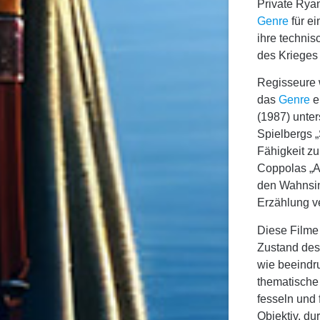
Private Rya
Genre
für e
ihre technis
des Krieges 
Regisseure 
das
Genre
e
(1987) unte
Spielbergs „
Fähigkeit zu
Coppolas „A
den Wahnsinn
Erzählung v
Diese Filme
Zustand des 
wie beeindru
thematische
fesseln und
Objektiv, du