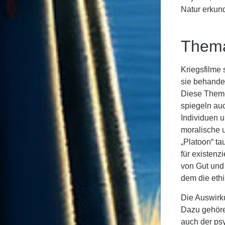
Natur erkun
Thema
Kriegsfilme 
sie behande
Diese Theme
spiegeln au
Individuen 
moralische 
„Platoon“ ta
für existenz
von Gut und 
dem die eth
Die Auswirk
Dazu gehöre
auch der psy