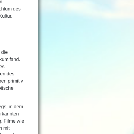
en
ichtum des
ultur.
 die
ikum fand.
hes
ten des
en primitiv
otische
egs, in dem
erkannten
g. Filme wie
n mit