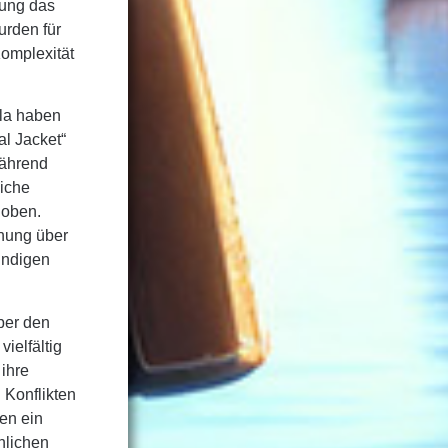
dung das
urden für
Komplexität
ola haben
al Jacket“
während
liche
hoben.
chung über
ründigen
über den
ielfältig
 ihre
 Konflikten
en ein
hlichen