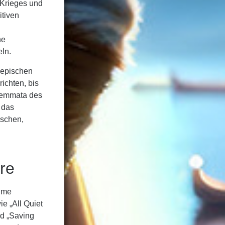
s Krieges und
itiven
he
eln.
n epischen
ichten, bis
ilemmata des
, das
ischen,
re
ilme
e „All Quiet
nd „Saving