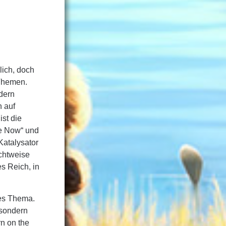
lich, doch
 Themen.
dern
n auf
st die
se Now“ und
Katalysator
ichtweise
s Reich, in
ges Thema.
 sondern
rn on the