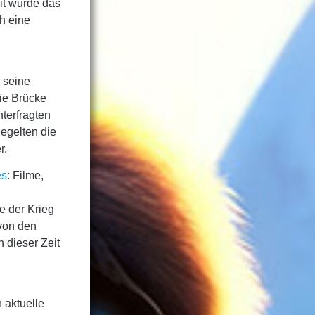
eit wurde das
h eine
d seine
ie Brücke
terfragten
iegelten die
r.
es
: Filme,
e der Krieg
 von den
 dieser Zeit
 aktuelle