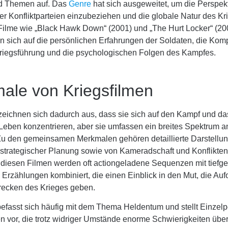
nd Themen auf. Das
Genre
hat sich ausgeweitet, um die Perspek
r Konfliktparteien einzubeziehen und die globale Natur des Kr
 Filme wie „Black Hawk Down“ (2001) und „The Hurt Locker“ (20
n sich auf die persönlichen Erfahrungen der Soldaten, die Komp
iegsführung und die psychologischen Folgen des Kampfes.
ale von Kriegsfilmen
 zeichnen sich dadurch aus, dass sie sich auf den Kampf und da
e Leben konzentrieren, aber sie umfassen ein breites Spektrum
 Zu den gemeinsamen Merkmalen gehören detaillierte Darstellu
 strategischer Planung sowie von Kameradschaft und Konflikte
n diesen Filmen werden oft actiongeladene Sequenzen mit tief
Erzählungen kombiniert, die einen Einblick in den Mut, die Au
recken des Krieges geben.
efasst sich häufig mit dem Thema Heldentum und stellt Einzel
n vor, die trotz widriger Umstände enorme Schwierigkeiten übe