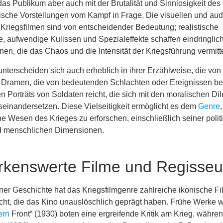
 das Publikum aber auch mit der Brutalität und Sinnlosigkeit de
tische Vorstellungen vom Kampf in Frage. Die visuellen und aud
 Kriegsfilmen sind von entscheidender Bedeutung; realistische
, aufwendige Kulissen und Spezialeffekte schaffen eindringlic
en, die das Chaos und die Intensität der Kriegsführung vermitt
unterscheiden sich auch erheblich in ihrer Erzählweise, die vo
n Dramen, die von bedeutenden Schlachten oder Ereignissen ber
en Porträts von Soldaten reicht, die sich mit den moralischen D
einandersetzen. Diese Vielseitigkeit ermöglicht es dem
Genre
he Wesen des Krieges zu erforschen, einschließlich seiner polit
d menschlichen Dimensionen.
kenswerte Filme und Regisseu
ner Geschichte hat das Kriegsfilmgenre zahlreiche ikonische F
ht, die das Kino unauslöschlich geprägt haben. Frühe Werke wi
ern
Front“ (1930) boten eine ergreifende Kritik am Krieg, währe