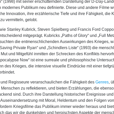
n“ (1998) mit seiner erschütternden Darstellung der D-Day-Lan
in modernes Publikum neu definierte. Diese und andere Filme w
che Innovation, ihre erzählerische Tiefe und ihre Fähigkeit, die 
zu vermitteln, gelobt.
wie Stanley Kubrick, Steven Spielberg und Francis Ford Copp
ntscheidend mitgeprägt. Kubricks „Paths of Glory“ und „Full Met
rsuchten die entmenschlichenden Auswirkungen des Krieges, 
Saving Private Ryan“ und „Schindlers Liste“ (1993) die mensch
 Mut und Mitgefühl inmitten der Schrecken des Konflikts hervor
pocalypse Now“ ist eine surreale und philosophische Untersu
 des Krieges, die intensive visuelle Eindrücke mit einer tiefg
erbindet.
 und Regisseure veranschaulichen die Fähigkeit des
Genres
, 
Menschen zu reflektieren, und bieten Erzählungen, die ebenso v
ckend sind. Durch ihre Darstellung historischer Ereignisse und
 Auseinandersetzung mit Moral, Heldentum und den Folgen von
 fordern Kriegsfilme das Publikum immer wieder heraus und biet
rch das wir die dunkelsten und heroischsten Aspekte der mensc