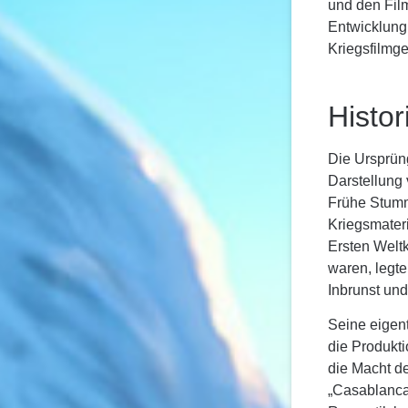
und den Film
Entwicklung
Kriegsfilmge
Histo
Die Ursprün
Darstellung 
Frühe Stumm
Kriegsmater
Ersten Weltk
waren, legte
Inbrunst un
Seine eigent
die Produkti
die Macht de
„Casablanca