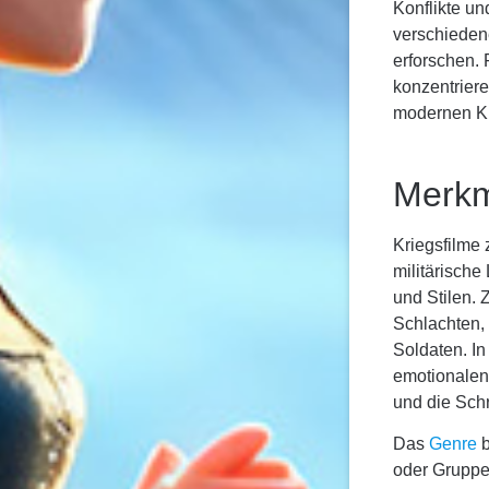
Konflikte u
verschiedene
erforschen.
konzentriere
modernen Kr
Merkm
Kriegsfilme
militärisch
und Stilen.
Schlachten,
Soldaten. I
emotionalen 
und die Sch
Das
Genre
b
oder Gruppe