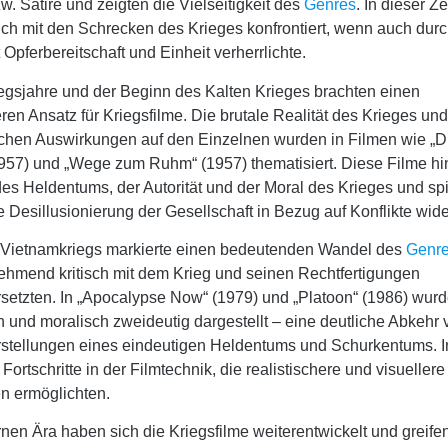
. Satire und zeigten die Vielseitigkeit des
Genres
. In dieser Z
ch mit den Schrecken des Krieges konfrontiert, wenn auch durc
ft Opferbereitschaft und Einheit verherrlichte.
egsjahre und der Beginn des Kalten Krieges brachten einen
eren Ansatz für Kriegsfilme. Die brutale Realität des Krieges un
chen Auswirkungen auf den Einzelnen wurden in Filmen wie „D
957) und „Wege zum Ruhm“ (1957) thematisiert. Diese Filme hin
des Heldentums, der Autorität und der Moral des Krieges und sp
esillusionierung der Gesellschaft in Bezug auf Konflikte wide
 Vietnamkriegs markierte einen bedeutenden Wandel des
Genr
nehmend kritisch mit dem Krieg und seinen Rechtfertigungen
setzten. In „Apocalypse Now“ (1979) und „Platoon“ (1986) wurd
h und moralisch zweideutig dargestellt – eine deutliche Abkehr
rstellungen eines eindeutigen Heldentums und Schurkentums. In
Fortschritte in der Filmtechnik, die realistischere und visuellere
 ermöglichten.
nen Ära haben sich die Kriegsfilme weiterentwickelt und greifen