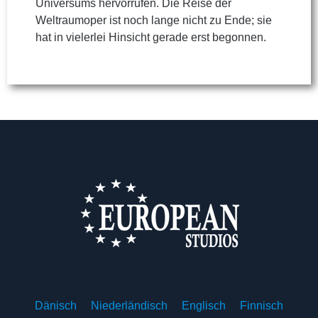
Universums hervorrufen. Die Reise der
Weltraumoper ist noch lange nicht zu Ende; sie
hat in vielerlei Hinsicht gerade erst begonnen.
Dänisch
Niederländisch
Englisch
Finnisch